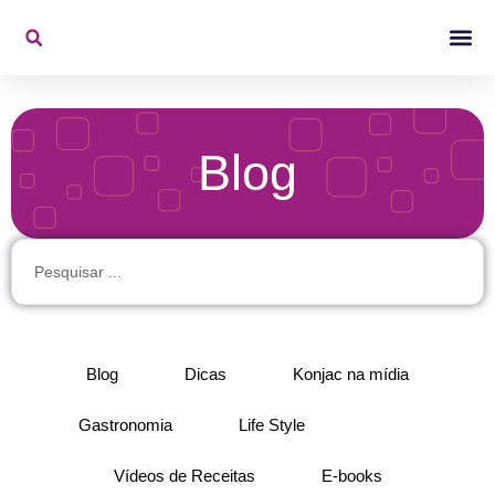
Ir
para
o
Konjac Na Mídi
Vídeos De 
conteúdo
Blog
Pesquisar
...
Blog
Dicas
Konjac na mídia
Gastronomia
Life Style
Saúde
Vídeos de Receitas
E-books