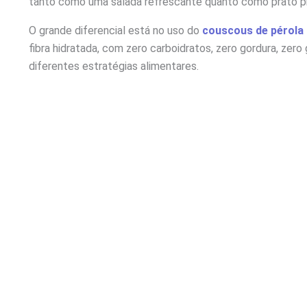
tanto como uma salada refrescante quanto como prato pri
O grande diferencial está no uso do
couscous de pérola
fibra hidratada, com zero carboidratos, zero gordura, zero 
diferentes estratégias alimentares.