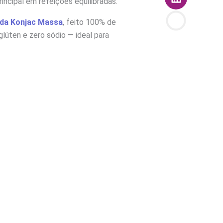
ncipal em refeições equilibradas.
 da Konjac Massa
, feito 100% de
glúten e zero sódio — ideal para