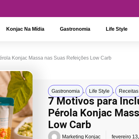
Konjac Na Mídia
Gastronomia
Life Style
 Pérola Konjac Massa nas Suas Refeições Low Carb
Gastronomia
,
Life Style
,
Receitas
7 Motivos para Incl
Pérola Konjac Mass
Low Carb
Marketing Konjac
fevereiro 13