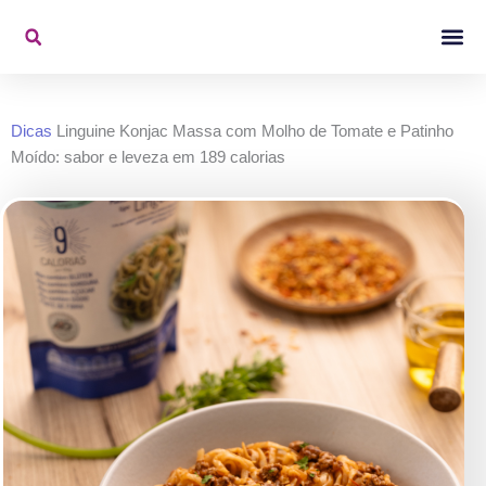
Ir
para
o
Konjac Na Mídi
Vídeos De 
conteúdo
Dicas
Linguine Konjac Massa com Molho de Tomate e Patinho
Moído: sabor e leveza em 189 calorias