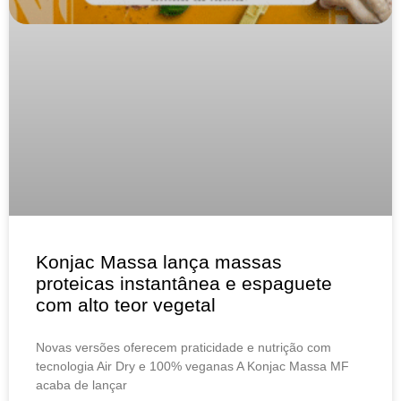
Konjac Massa lança massas
proteicas instantânea e espaguete
com alto teor vegetal
Novas versões oferecem praticidade e nutrição com
tecnologia Air Dry e 100% veganas A Konjac Massa MF
acaba de lançar