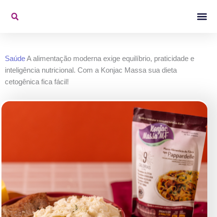
Ir
para
o
Konjac Na Mídi
Vídeos De 
conteúdo
Saúde
A alimentação moderna exige equilíbrio, praticidade e
inteligência nutricional. Com a Konjac Massa sua dieta
cetogênica fica fácil!