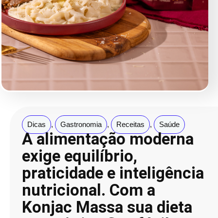
Dicas
,
Gastronomia
,
Receitas
,
Saúde
A alimentação moderna
exige equilíbrio,
praticidade e inteligência
nutricional. Com a
Konjac Massa sua dieta