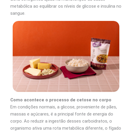
metabólica ao equilibrar os níveis de glicose e insulina no
sangue.
Como acontece o processo de cetose no corpo
Em condições normais, a glicose, proveniente de pães,
massas e açúcares, é a principal fonte de energia do
corpo. Ao reduzir a ingestão desses carboidratos, o
organismo ativa uma rota metabólica diferente, o fígado