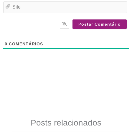
Si
0
COMENTÁRIOS
Posts relacionados