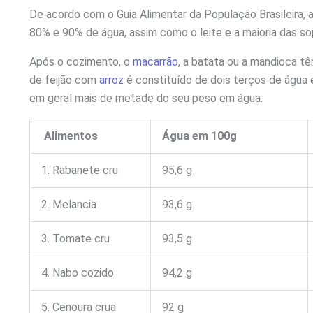
De acordo com o Guia Alimentar da População Brasileira, 
80% e 90% de água, assim como o leite e a maioria das so
Após o cozimento, o
macarrão
, a batata ou a mandioca t
de feijão com
arroz
é constituído de dois terços de água
em geral mais de metade do seu peso em água.
Alimentos
Água em 100g
1. Rabanete cru
95,6 g
2. Melancia
93,6 g
3. Tomate cru
93,5 g
4. Nabo cozido
94,2 g
5. Cenoura crua
92 g