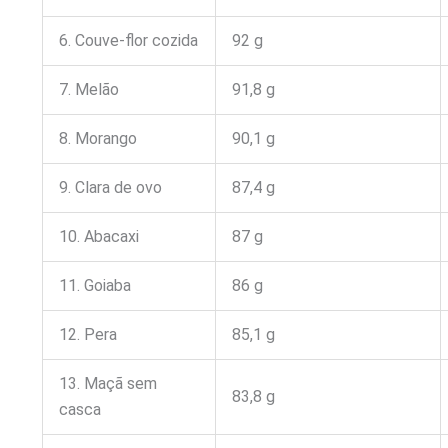
6. Couve-flor cozida
92 g
7. Melão
91,8 g
8. Morango
90,1 g
9. Clara de ovo
87,4 g
10. Abacaxi
87 g
11. Goiaba
86 g
12. Pera
85,1 g
13. Maçã sem
83,8 g
casca