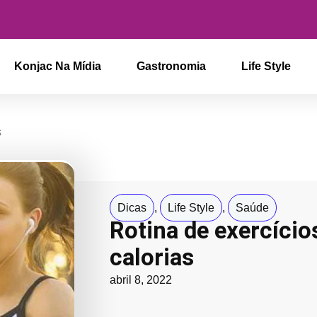
Konjac Na Mídia
Gastronomia
Life Style
s
Dicas
,
Life Style
,
Saúde
Rotina de exercício
calorias
abril 8, 2022