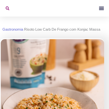
Ir
para
o
Konjac Na Mídi
Vídeos De 
conteúdo
Gastronomia
Risoto Low Carb De Frango com Konjac Massa