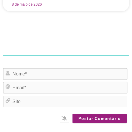
8 de maio de 2026
N
Em
Si