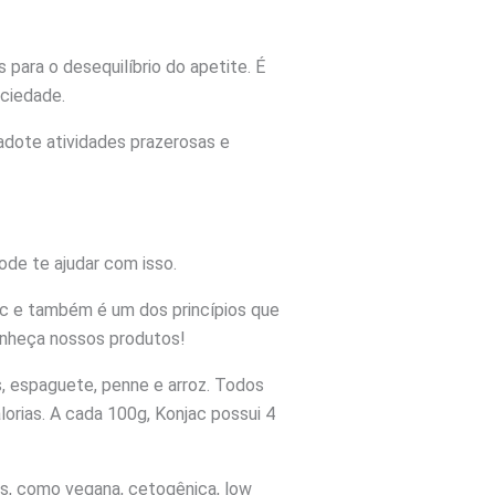
 para o desequilíbrio do apetite. É
aciedade.
 adote atividades prazerosas e
ode te ajudar com isso.
ac e também é um dos princípios que
onheça nossos produtos!
, espaguete, penne e arroz. Todos
alorias. A cada 100g, Konjac possui 4
as, como vegana, cetogênica, low