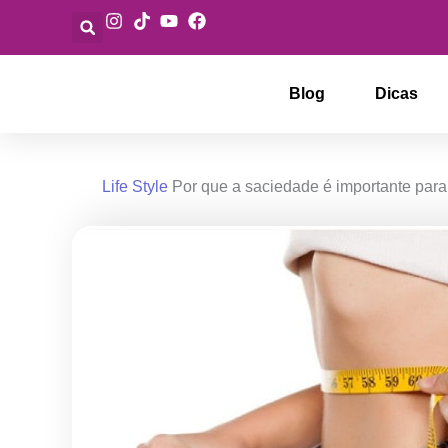
Ir
para
o
conteúdo
Blog
Dicas
Life Style
Por que a saciedade é importante par