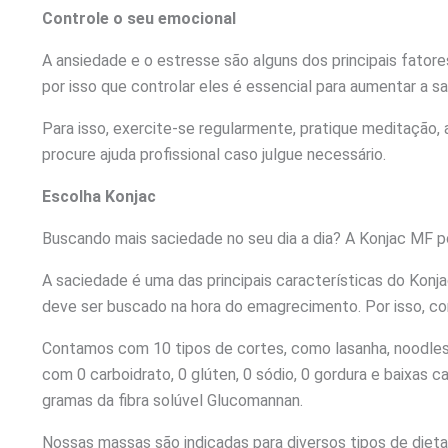
Controle o seu emocional
A ansiedade e o estresse são alguns dos principais fatores
por isso que controlar eles é essencial para aumentar a s
Para isso, exercite-se regularmente, pratique meditação,
procure ajuda profissional caso julgue necessário.
Escolha Konjac
Buscando mais saciedade no seu dia a dia? A Konjac MF p
A saciedade é uma das principais características do Konj
deve ser buscado na hora do emagrecimento. Por isso, c
Contamos com 10 tipos de cortes, como lasanha, noodles
com 0 carboidrato, 0 glúten, 0 sódio, 0 gordura e baixas c
gramas da fibra solúvel Glucomannan.
Nossas massas são indicadas para diversos tipos de diet