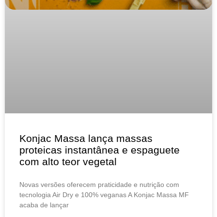
Konjac Massa lança massas
proteicas instantânea e espaguete
com alto teor vegetal
Novas versões oferecem praticidade e nutrição com
tecnologia Air Dry e 100% veganas A Konjac Massa MF
acaba de lançar