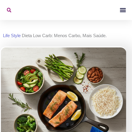
Ir
para
o
Konjac Na Mídi
Vídeos De 
conteúdo
Life Style
Dieta Low Carb: Menos Carbo, Mais Saúde.