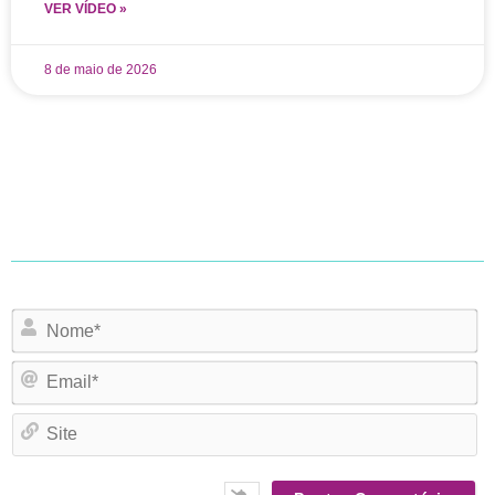
VER VÍDEO »
8 de maio de 2026
N
Em
Si