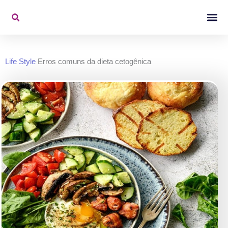
Ir
para
o
Konjac Na Mídi
Vídeos De 
conteúdo
Life Style
Erros comuns da dieta cetogênica