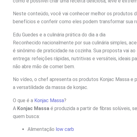
como é possível criar uma receita deliciosa, leve e extrem
Neste conteúdo, você vai conhecer melhor os produtos d
benefícios e conferir como eles podem transformar sua ro
Edu Guedes e a culinária prática do dia a dia
Reconhecido nacionalmente por sua culinária simples, ace
é sinônimo de praticidade na cozinha. Sua proposta vai a
entrega: refeições rápidas, nutritivas e versáteis, ideais 
não abre mão de comer bem.
No vídeo, o chef apresenta os produtos Konjac Massa e 
a versatilidade da massa de konjac.
O que é a
Konjac Massa
?
A
Konjac Massa
é produzida a partir de fibras solúveis, 
quem busca:
Alimentação
low carb