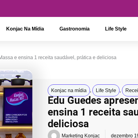
Konjac Na Mídia
Gastronomia
Life Style
ssa e ensina 1 receita saudável, prática e deliciosa
Konjac na mídia
,
Life Style
,
Recei
Edu Guedes aprese
ensina 1 receita sau
deliciosa
Marketing Konjac
dezembro 1