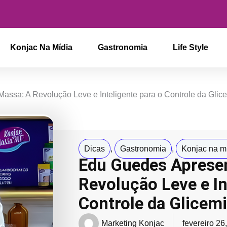
Konjac Na Mídia
Gastronomia
Life Style
ssa: A Revolução Leve e Inteligente para o Controle da Glic
Dicas
,
Gastronomia
,
Konjac na m
Edu Guedes Aprese
Revolução Leve e In
Controle da Glicem
Marketing Konjac
fevereiro 26