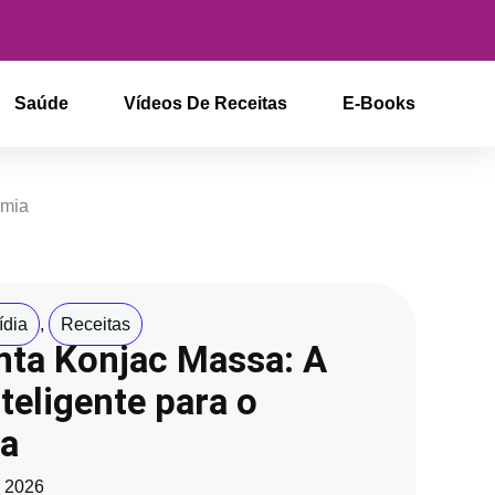
Saúde
Vídeos De Receitas
E-Books
emia
ídia
,
Receitas
nta Konjac Massa: A
teligente para o
ia
, 2026