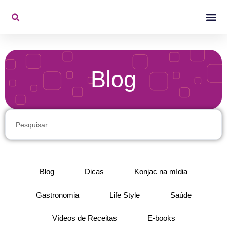
Ir
para
o
Konjac Na Mídi
Vídeos De 
conteúdo
Blog
Pesquisar
...
Blog
Dicas
Konjac na mídia
Gastronomia
Life Style
Saúde
Vídeos de Receitas
E-books