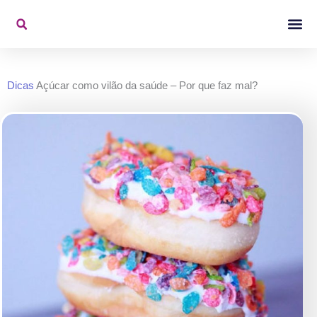
Ir
para
o
Konjac Na Mídi
Vídeos De 
conteúdo
Dicas
Açúcar como vilão da saúde – Por que faz mal?