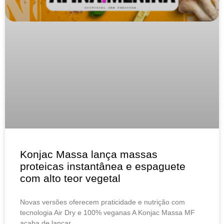
Konjac Massa lança massas
proteicas instantânea e espaguete
com alto teor vegetal
Novas versões oferecem praticidade e nutrição com
tecnologia Air Dry e 100% veganas A Konjac Massa MF
acaba de lançar